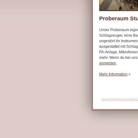
Proberaum Stu
Unser Proberaum eigne
Schlagzeuger, leise Ba
ungestört ihr Instrume
ausgestattet mit Schla
PA-Anlage, Mikrofonen
mehr. Wenn du bei uns 
anmelden
.
Mehr Information
»