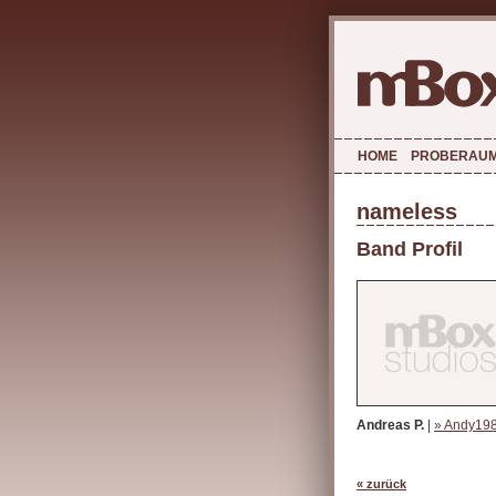
HOME
PROBERAU
nameless
Band Profil
Andreas P.
|
» Andy19
« zurück