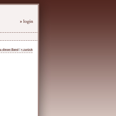
|
zu dieser Band
« zurück