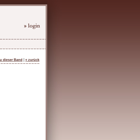
|
zu dieser Band
« zurück