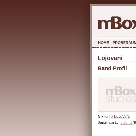
HOME
PROBERAU
Lojovani
Band Profil
Niki d.
|
» LoJoVaNi
Jonathan L.
|
» Jona
(B