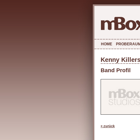
HOME
PROBERAU
Kenny Killer
Band Profil
« zurück