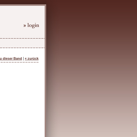
|
zu dieser Band
« zurück