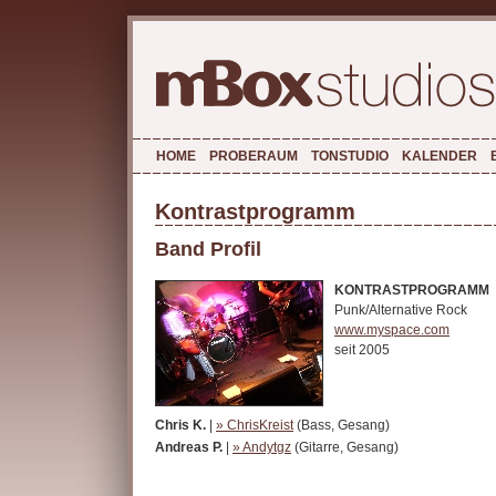
HOME
PROBERAUM
TONSTUDIO
KALENDER
Kontrastprogramm
Band Profil
KONTRASTPROGRAMM
Punk/Alternative Rock
www.myspace.com
seit 2005
Chris K.
|
» ChrisKreist
(Bass, Gesang)
Andreas P.
|
» Andytgz
(Gitarre, Gesang)