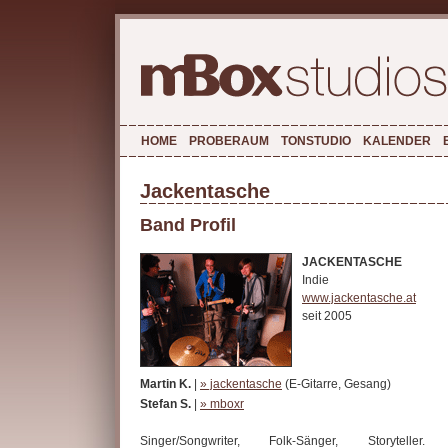
HOME
PROBERAUM
TONSTUDIO
KALENDER
Jackentasche
Band Profil
JACKENTASCHE
Indie
www.jackentasche.at
seit 2005
Martin K.
|
» jackentasche
(E-Gitarre, Gesang)
Stefan S.
|
» mboxr
Singer/Songwriter, Folk-Sänger, Storyteller.