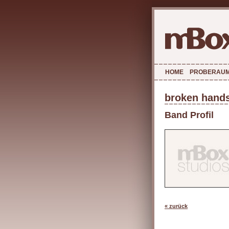
HOME
PROBERAU
broken hand
Band Profil
« zurück