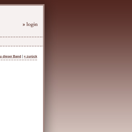
|
zu dieser Band
« zurück