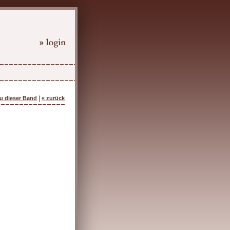
|
zu dieser Band
« zurück