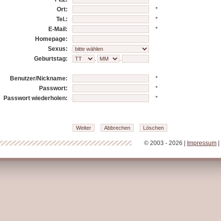
Ort:
*
Tel.:
*
E-Mail:
*
Homepage:
Sexus:
Geburtstag:
.
.
Benutzer/Nickname:
*
Passwort:
*
Passwort wiederholen:
*
© 2003 - 2026 |
Impressum
|