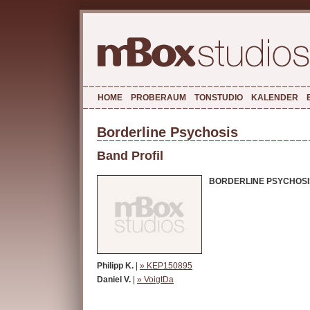
HOME
PROBERAUM
TONSTUDIO
KALENDER
Borderline Psychosis
Band Profil
BORDERLINE PSYCHOSI
Philipp K.
|
» KEP150895
Daniel V.
|
» VoigtDa