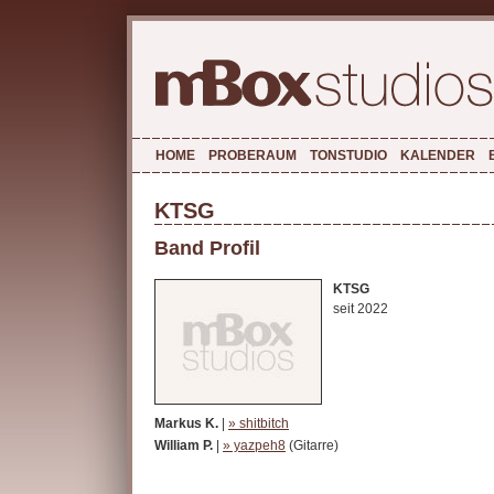
HOME
PROBERAUM
TONSTUDIO
KALENDER
KTSG
Band Profil
KTSG
seit 2022
Markus K.
|
» shitbitch
William P.
|
» yazpeh8
(Gitarre)