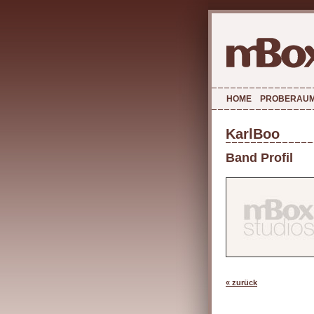
HOME
PROBERAU
KarlBoo
Band Profil
« zurück