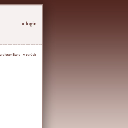
|
zu dieser Band
« zurück