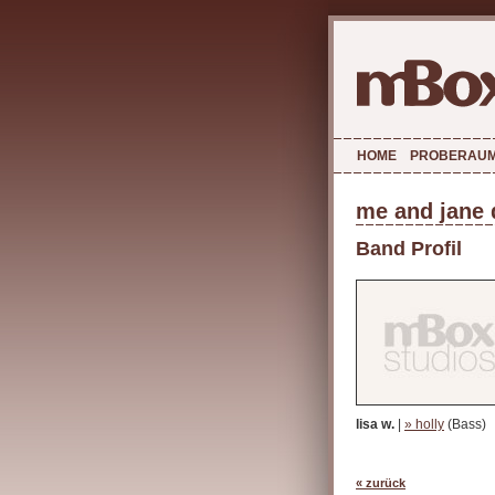
HOME
PROBERAU
me and jane 
Band Profil
lisa w.
|
» holly
(Bass)
« zurück