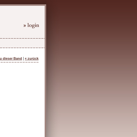
|
zu dieser Band
« zurück