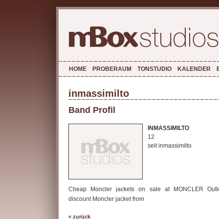
HOME
PROBERAUM
TONSTUDIO
KALENDER
inmassimilto
Band Profil
INMASSIMILTO
12
seit inmassimilto
Cheap Moncler jackets on sale at MONCLER Outle
discount Moncler jacket from
« zurück