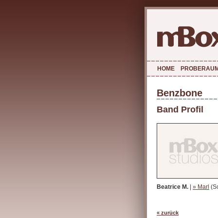
HOME
PROBERAU
Benzbone
Band Profil
Beatrice M.
|
» Marl
(S
« zurück