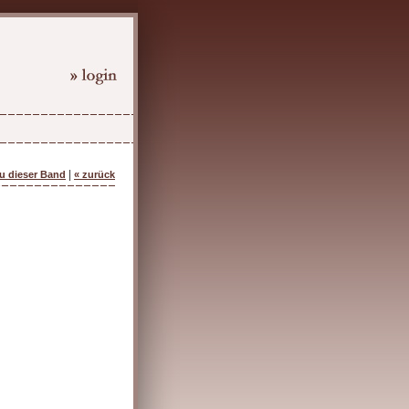
|
zu dieser Band
« zurück