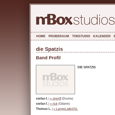
HOME
PROBERAUM
TONSTUDIO
KALENDER
die Spatzis
Band Profil
DIE SPATZIS
stefan f.
|
» sheriff
(Drums)
stefan f.
|
» rick
(Gitarre)
Thomas L.
|
» LangeLatteXXL