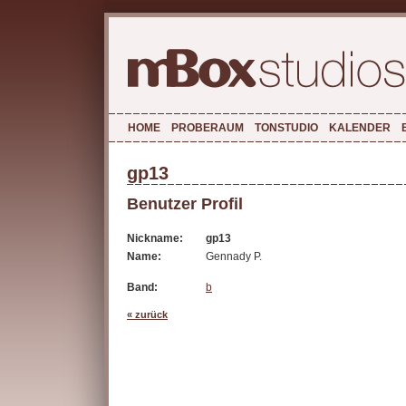
HOME
PROBERAUM
TONSTUDIO
KALENDER
gp13
Benutzer Profil
Nickname:
gp13
Name:
Gennady P.
Band:
b
« zurück