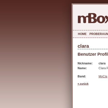
HOME
PROBERAU
clara
Benutzer Profi
Nickname:
clara
Name:
Clara P
Band:
MoCla
« zurück