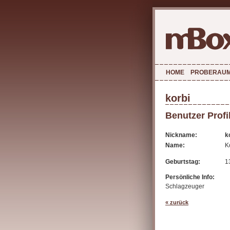
HOME
PROBERAU
korbi
Benutzer Profi
Nickname:
k
Name:
K
Geburtstag:
1
Persönliche Info:
Schlagzeuger
« zurück