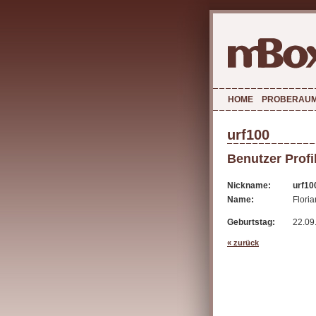
HOME
PROBERAU
urf100
Benutzer Profi
Nickname:
urf10
Name:
Floria
Geburtstag:
22.09
« zurück