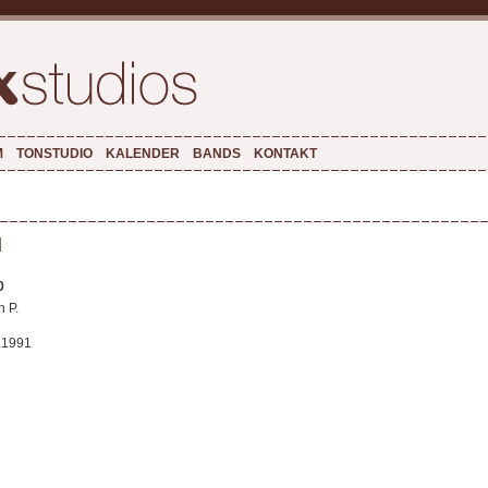
M
TONSTUDIO
KALENDER
BANDS
KONTAKT
l
0
n P.
.1991