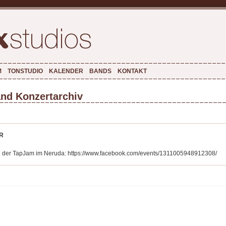
M
TONSTUDIO
KALENDER
BANDS
KONTAKT
nd Konzertarchiv
HR
 der TapJam im Neruda: https://www.facebook.com/events/1311005948912308/