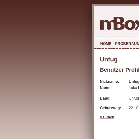
HOME
PROBERAU
Unfug
Benutzer Profi
Nickname:
Unfu
Name:
Luka 
Band:
Unfug
Geburtstag:
22.10
« zurück